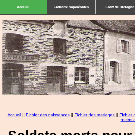
Acceuil
Cadastre Napoléonien
Croix de Bretagne
Accueil
||
Fichier des naissances
||
Fichier des mariages
||
Fichier
recens