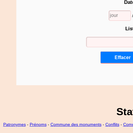
Dat
Lis
Sta
Patronymes
-
Prénoms
-
Commune des monuments
-
Conflits
-
Comm