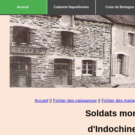
Acceuil
Cadastre Napoléonien
Croix de Bretagne
Accueil
||
Fichier des naissances
||
Fichier des mari
Soldats mor
d'Indochin