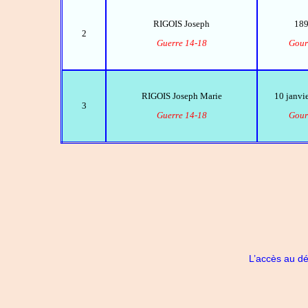
RIGOIS Joseph
18
2
Guerre 14-18
Gour
RIGOIS Joseph Marie
10 janvi
3
Guerre 14-18
Gour
L’accès au dé