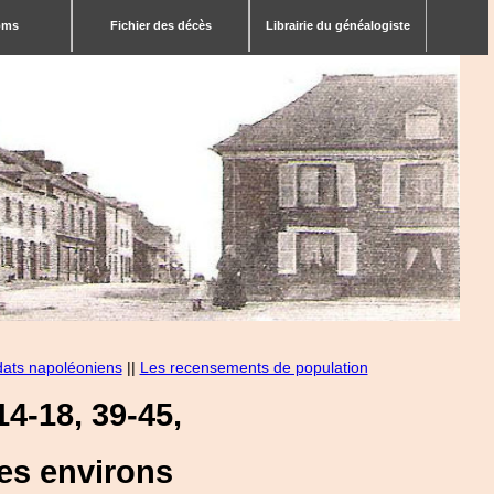
bms
Fichier des décès
Librairie du généalogiste
dats napoléoniens
||
Les recensements de population
4-18, 39-45,
es environs