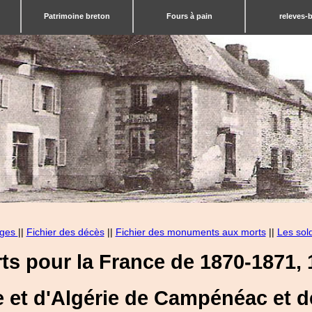
Patrimoine breton
Fours à pain
releves-
ages
||
Fichier des décès
||
Fichier des monuments aux morts
||
Les sol
ts pour la France de 1870-1871, 1
e et d'Algérie de Campénéac et d