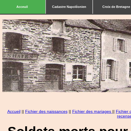
Acceuil
Cadastre Napoléonien
Croix de Bretagne
Accueil
||
Fichier des naissances
||
Fichier des mariages
||
Fichier
recens