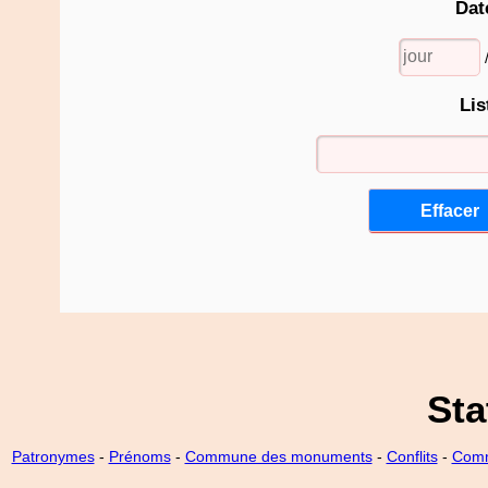
Dat
Lis
Sta
Patronymes
-
Prénoms
-
Commune des monuments
-
Conflits
-
Comm