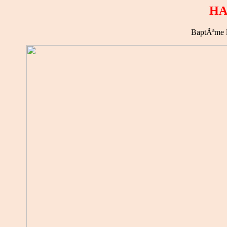
HA
BaptÃªme l