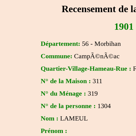
Recensement de l
1901
Département:
56 - Morbihan
Commune:
CampÃ©nÃ©ac
Quartier-Village-Hameau-Rue :
F
N° de la Maison :
311
N° du Ménage :
319
N° de la personne :
1304
Nom :
LAMEUL
Prénom :