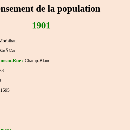
nsement de la population
1901
Morbihan
©nÃ©ac
ameau-Rue :
Champ-Blanc
73
3
1595
nce :