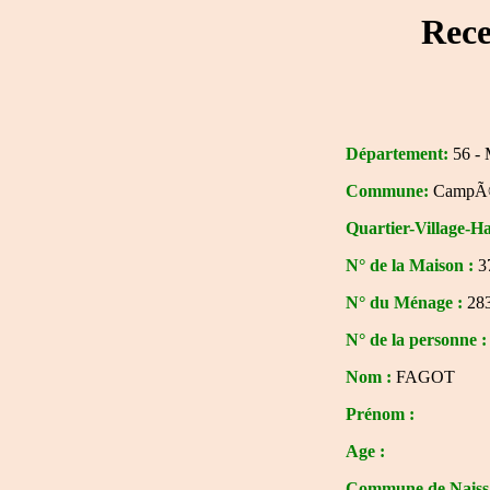
Rece
Département:
56 - 
Commune:
CampÃ
Quartier-Village-H
N° de la Maison :
3
N° du Ménage :
28
N° de la personne :
Nom :
FAGOT
Prénom :
Age :
Commune de Naissa