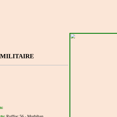
MILITAIRE
n:
ts:
Ruffiac 56 - Morbihan