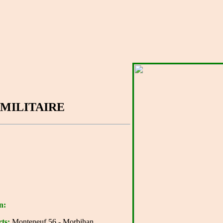
MILITAIRE
n:
ts:
Monteneuf 56 - Morbihan