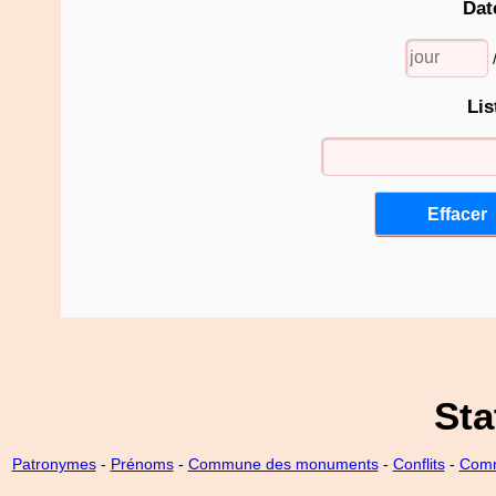
Dat
Lis
Sta
Patronymes
-
Prénoms
-
Commune des monuments
-
Conflits
-
Comm