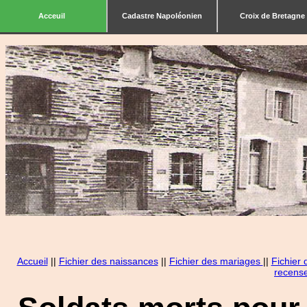
Acceuil
Cadastre Napoléonien
Croix de Bretagne
Accueil
||
Fichier des naissances
||
Fichier des mariages
||
Fichier
recens