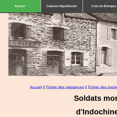
Acceuil
Cadastre Napoléonien
Croix de Bretagne
Accueil
||
Fichier des naissances
||
Fichier des mari
Soldats mor
d'Indochin