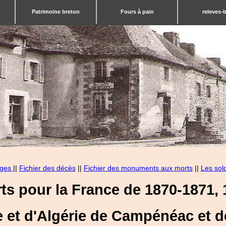
Patrimoine breton
Fours à pain
releves-
ages
||
Fichier des décès
||
Fichier des monuments aux morts
||
Les sol
ts pour la France de 1870-1871, 1
e et d'Algérie de Campénéac et d