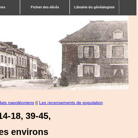
bms
Fichier des décès
Librairie du généalogiste
dats napoléoniens
||
Les recensements de population
4-18, 39-45,
es environs