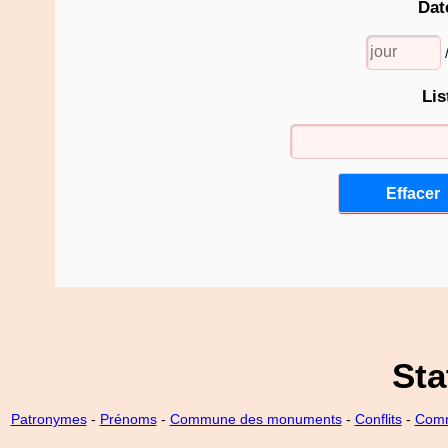
Dat
Lis
Sta
Patronymes
-
Prénoms
-
Commune des monuments
-
Conflits
-
Comm