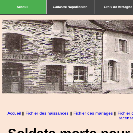
Acceuil
Cadastre Napoléonien
Croix de Bretagne
Accueil
||
Fichier des naissances
||
Fichier des mariages
||
Fichier
recens